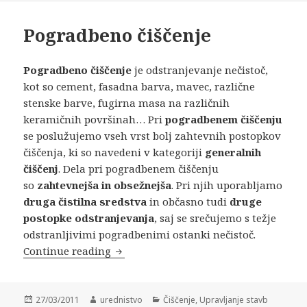
Pogradbeno čiščenje
Pogradbeno čiščenje
je odstranjevanje nečistoč,
kot so cement, fasadna barva, mavec, različne
stenske barve, fugirna masa na različnih
keramičnih površinah… Pri
pogradbenem čiščenju
se poslužujemo vseh vrst bolj zahtevnih postopkov
čiščenja, ki so navedeni v kategoriji
generalnih
čiščenj
. Dela pri pogradbenem čiščenju
so
zahtevnejša in obsežnejša
.
Pri njih uporabljamo
druga čistilna sredstva
in občasno tudi
druge
postopke odstranjevanja
, saj se srečujemo s težje
odstranljivimi pogradbenimi ostanki nečistoč.
Continue reading
Pogradbeno čiščenje
Posted
27/03/2011
Author
urednistvo
Categories
Čiščenje
,
Upravljanje stavb