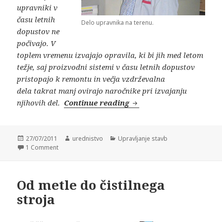
upravniki v
času letnih
Delo upravnika na terenu.
dopustov ne
počivajo. V
toplem vremenu izvajajo opravila, ki bi jih med letom
težje, saj proizvodni sistemi v času letnih dopustov
pristopajo k remontu in večja vzdrževalna
dela takrat manj ovirajo naročnike pri izvajanju
njihovih del.
Continue reading
Upravniku dela nikoli 
Posted
27/07/2011
Author
urednistvo
Categories
Upravljanje stavb
on
1 Comment
Od metle do čistilnega
stroja