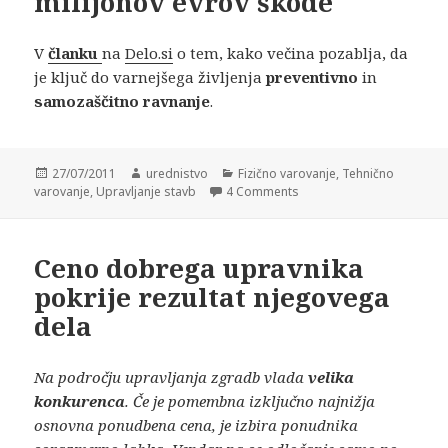
milijonov evrov škode
V
članku
na
Delo.si
o tem, kako večina pozablja, da
je ključ do varnejšega življenja
preventivno
in
samozaščitno ravnanje
.
Posted
27/07/2011
Author
urednistvo
Categories
Fizično varovanje
,
Tehnično
varovanje
on
,
Upravljanje stavb
4 Comments
Ceno dobrega upravnika
pokrije rezultat njegovega
dela
Na področju upravljanja zgradb vlada
velika
konkurenca
. Če je pomembna izključno najnižja
osnovna ponudbena cena, je izbira ponudnika