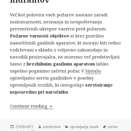
Več kot polovica vseh požarov nastane zaradi
malomarnosti, neznanja in neupoštevanja
preventivnih ukrepov varstva pred požarom.
Požarne varnosti objektov
si brez pravilno
nameščenih gasilnih aparatov, ki morajo biti redno
vzdrževani s skladu z veljavno zakonodajo in
navodili proizvajalca, ne moremo več predstavljati.
Samo z
brezhibnim gasilnim aparatom
lahko
uspešno pogasimo začetni požar. V
Sintalu
opravljamo servis gasilnikov v posebej
opremljenih vozilih, ki omogočajo
servisiranje
neposredno pri naročniku
.
Continue reading
Servis gasilnikov in hidrantov
Posted
27/03/2011
Author
urednistvo
Categories
Upravljanje stavb
Tags
servis