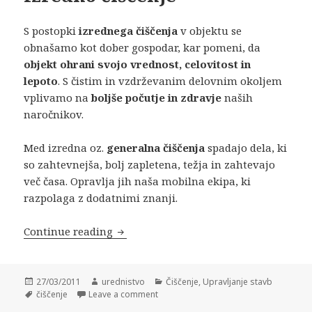
S postopki
izrednega čiščenja
v objektu se
obnašamo kot dober gospodar, kar pomeni, da
objekt ohrani svojo vrednost, celovitost in
lepoto
. S čistim in vzdrževanim delovnim okoljem
vplivamo na
boljše počutje in zdravje
naših
naročnikov.
Med izredna oz.
generalna čiščenja
spadajo dela, ki
so zahtevnejša, bolj zapletena, težja in zahtevajo
več časa. Opravlja jih naša mobilna ekipa, ki
razpolaga z dodatnimi znanji.
Continue reading
Izredno čiščenje
Posted
27/03/2011
Author
urednistvo
Categories
Čiščenje
,
Upravljanje stavb
on
Tags
čiščenje
Leave a comment