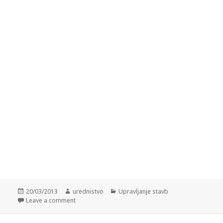
Posted
20/03/2013
Author
urednistvo
Categories
Upravljanje stavb
on
Leave a comment