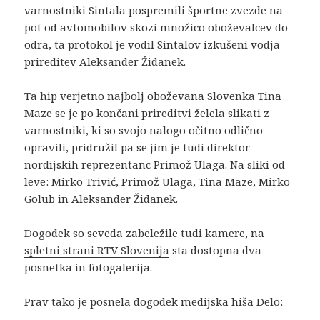
varnostniki Sintala pospremili športne zvezde na
pot od avtomobilov skozi množico oboževalcev do
odra, ta protokol je vodil Sintalov izkušeni vodja
prireditev Aleksander Židanek.
Ta hip verjetno najbolj oboževana Slovenka Tina
Maze se je po končani prireditvi želela slikati z
varnostniki, ki so svojo nalogo očitno odlično
opravili, pridružil pa se jim je tudi direktor
nordijskih reprezentanc Primož Ulaga. Na sliki od
leve: Mirko Trivić, Primož Ulaga, Tina Maze, Mirko
Golub in Aleksander Židanek.
Dogodek so seveda zabeležile tudi kamere, na
spletni strani RTV Slovenija
sta dostopna dva
posnetka in fotogalerija.
Prav tako je posnela dogodek medijska hiša Delo: