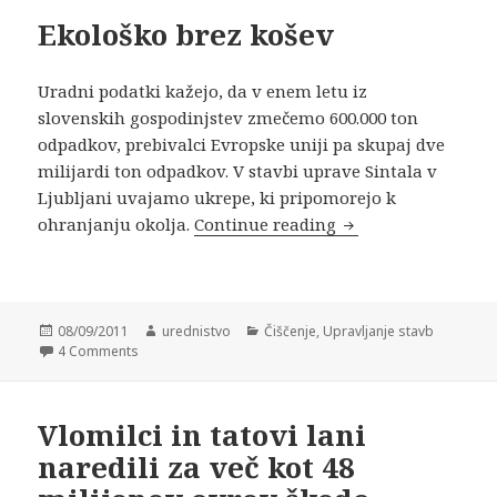
Ekološko brez košev
Uradni podatki kažejo, da v enem letu iz
slovenskih gospodinjstev zmečemo 600.000 ton
odpadkov, prebivalci Evropske uniji pa skupaj dve
milijardi ton odpadkov. V stavbi uprave Sintala v
Ljubljani uvajamo ukrepe, ki pripomorejo k
ohranjanju okolja.
Continue reading
Ekološko brez koše
Posted
08/09/2011
Author
urednistvo
Categories
Čiščenje
,
Upravljanje stavb
on
4 Comments
Vlomilci in tatovi lani
naredili za več kot 48