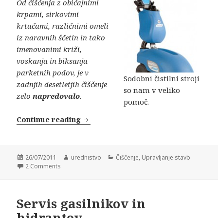
Od čiščenja z običajnimi
krpami, sirkovimi
krtačami, različnimi omeli
iz naravnih ščetin in tako
imenovanimi križi,
voskanja in biksanja
parketnih podov, je v
Sodobni čistilni stroji
zadnjih desetletjih čiščenje
so nam v veliko
zelo
napredovalo
.
pomoč.
Continue reading
Od metle do čistilnega stroja
Posted
26/07/2011
Author
urednistvo
Categories
Čiščenje
,
Upravljanje stavb
on
2 Comments
Servis gasilnikov in
hidrantov