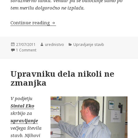
sorazmerno lahka. Vendar pa se odločanje samo po
tem merilu dolgoročno ne izplača.
Continue reading
Ceno dobrega upravnika pokrije rezul
Posted
27/07/2011
Author
urednistvo
Categories
Upravljanje stavb
on
1 Comment
Upravniku dela nikoli ne
zmanjka
V podjetju
Sintal Eko
skrbijo za
upravljanje
večjega števila
stavb. Njihovi