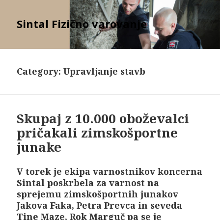
Sintal Fizično varovanje
Category: Upravljanje stavb
Skupaj z 10.000 oboževalci
pričakali zimskošportne
junake
V torek je ekipa varnostnikov koncerna
Sintal poskrbela za varnost na
sprejemu zimskošportnih junakov
Jakova Faka, Petra Prevca in seveda
Tine Maze, Rok Marguč pa se je