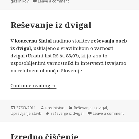
gasilnikov
on
Leave a comment
Reševanje iz dvigal
V
koncernu Sintal
nudimo storitev
reševanja oseb
iz dvigal
, usklajeno s Pravilnikom o varnosti
dvigal (Uradni list RS št. 83/07), ki jo z za to
usposobljenimi varnostniki in interventi izvajamo
na celotnem območju Slovenije.
Continue reading
Reševanje iz dvigal
Posted
27/03/2011
Author
urednistvo
Categories
Reševanje iz dvigal
,
Upravljanje stavb
on
Tags
reševanje iz dvigal
Leave a comment
Izredno čiščenje