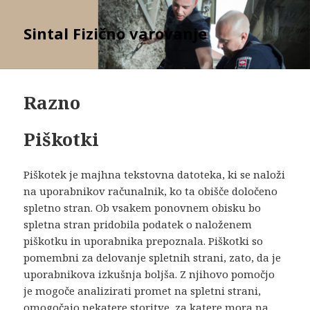
Sintal Fizično varovanje
Razno
Piškotki
Piškotek je majhna tekstovna datoteka, ki se naloži
na uporabnikov računalnik, ko ta obišče določeno
spletno stran. Ob vsakem ponovnem obisku bo
spletna stran pridobila podatek o naloženem
piškotku in uporabnika prepoznala. Piškotki so
pomembni za delovanje spletnih strani, zato, da je
uporabnikova izkušnja boljša. Z njihovo pomočjo
je mogoče analizirati promet na spletni strani,
omogočajo nekatere storitve, za katere mora na