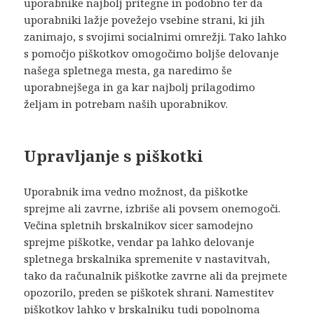
uporabnike najbolj pritegne in podobno ter da
uporabniki lažje povežejo vsebine strani, ki jih
zanimajo, s svojimi socialnimi omrežji. Tako lahko
s pomočjo piškotkov omogočimo boljše delovanje
našega spletnega mesta, ga naredimo še
uporabnejšega in ga kar najbolj prilagodimo
željam in potrebam naših uporabnikov.
Upravljanje s piškotki
Uporabnik ima vedno možnost, da piškotke
sprejme ali zavrne, izbriše ali povsem onemogoči.
Večina spletnih brskalnikov sicer samodejno
sprejme piškotke, vendar pa lahko delovanje
spletnega brskalnika spremenite v nastavitvah,
tako da računalnik piškotke zavrne ali da prejmete
opozorilo, preden se piškotek shrani. Namestitev
piškotkov lahko v brskalniku tudi popolnoma