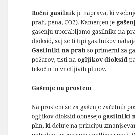
Ročni gasilnik
je naprava, ki vsebu
prah, pena, CO2). Namenjen je
gašen
gašenju uporabljamo gasilnike na pra
dioksid, saj se ti tipi gasilnikov naha
Gasilniki na prah
so primerni za ga
požarov, tisti na
ogljikov dioksid
pa
tekočin in vnetljivih plinov.
Gašenje na prostem
Na prostem se za gašenje začetnih po
ogljikov dioksid obnesejo
gasilniki 
plin, ki deluje na principu zmanjševan