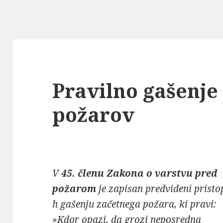
Pravilno gašenje
požarov
V
45. členu Zakona o varstvu pred
požarom
je zapisan predvideni pristo
h gašenju začetnega požara, ki pravi:
»Kdor opazi, da grozi neposredna