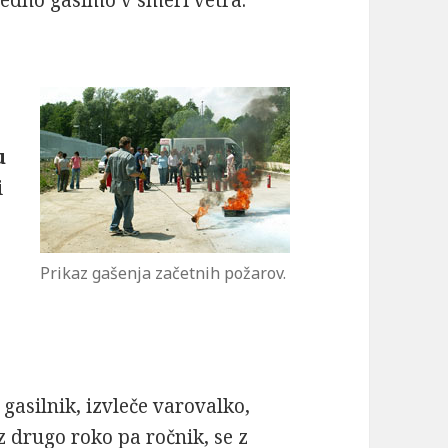
Vedno gasimo v smeri vetra.
u
i
3
Prikaz gašenja začetnih požarov.
 gasilnik, izvleče varovalko,
z drugo roko pa ročnik, se z