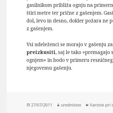
gasilnikom približa ognju na primerno
štiri metre ter prične z gašenjem. Gas
dol, levo in desno, dokler požara ne 
z gašenjem.
Vsi udeleženci se morajo v gašenju 
preizkusiti
, saj le tako »premagajo 
ognjem« in bodo v primeru resničnega
njegovemu gašenju.
Posted
27/07/2011
Author
urednistvo
Categories
Varstvo pri
on