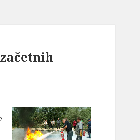
 začetnih
p