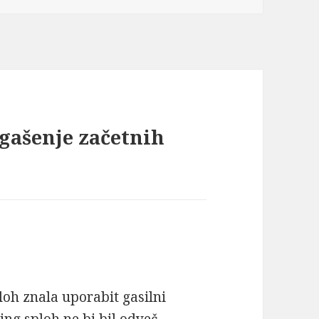
 gašenje začetnih
loh znala uporabit gasilni
ning sploh ne bi bil odveč