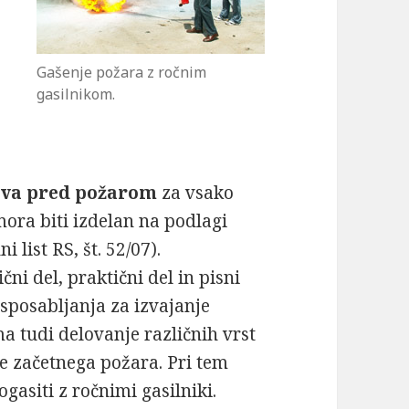
Gašenje požara z ročnim
gasilnikom.
stva pred požarom
za vsako
 mora biti izdelan na podlagi
i list RS, št. 52/07).
ni del, praktični del in pisni
usposabljanja za izvajanje
a tudi delovanje različnih vrst
je začetnega požara. Pri tem
gasiti z ročnimi gasilniki.