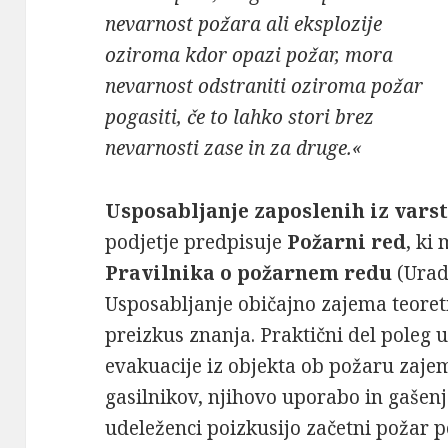
nevarnost požara ali eksplozije
oziroma kdor opazi požar, mora
nevarnost odstraniti oziroma požar
pogasiti, če to lahko stori brez
nevarnosti zase in za druge.«
Usposabljanje zaposlenih iz var
podjetje predpisuje
Požarni red
, ki
Pravilnika o požarnem redu
(Uradn
Usposabljanje običajno zajema teoretič
preizkus znanja. Praktični del poleg 
evakuacije iz objekta ob požaru zajem
gasilnikov, njihovo uporabo in gašen
udeleženci poizkusijo začetni požar po