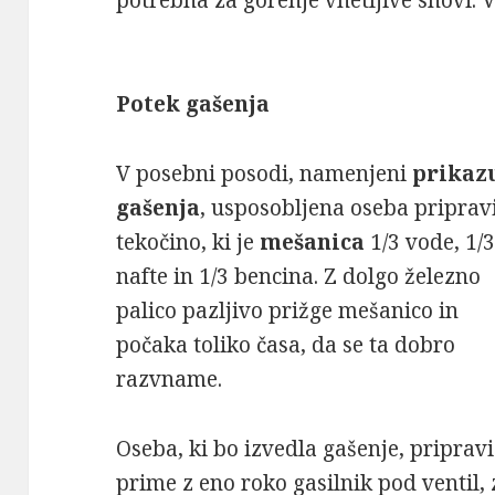
potrebna za gorenje vnetljive snovi. 
Potek gašenja
V posebni posodi, namenjeni
prikaz
gašenja
, usposobljena oseba priprav
tekočino, ki je
mešanica
1/3 vode, 1/
nafte in 1/3 bencina. Z dolgo železno
palico pazljivo prižge mešanico in
počaka toliko časa, da se ta dobro
razvname.
Oseba, ki bo izvedla gašenje, pripravi
prime z eno roko gasilnik pod ventil, 