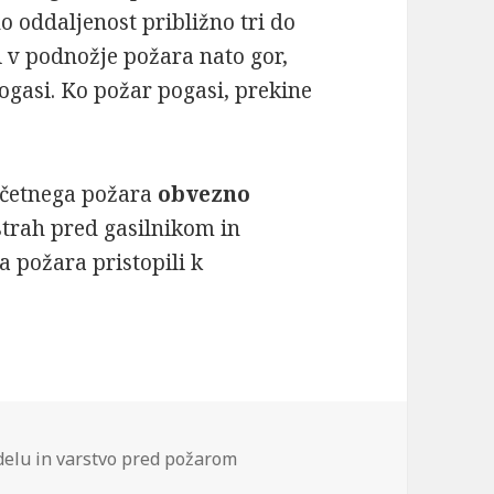
 oddaljenost približno tri do
i v podnožje požara nato gor,
pogasi. Ko požar pogasi, prekine
začetnega požara
obvezno
strah pred gasilnikom in
 požara pristopili k
 delu in varstvo pred požarom