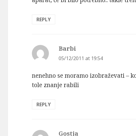
REPLY
Barbi
says:
05/12/2011 at 19:54
nenehno se moramo izobraževati – k
tole znanje rabili
REPLY
Gostja
says: