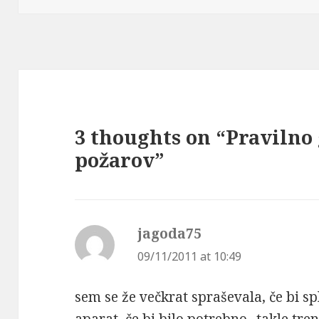
3 thoughts on “Pravilno
požarov”
jagoda75
says:
09/11/2011 at 10:49
sem se že večkrat spraševala, če bi sp
aparat, če bi bilo potrebno.. takle tre