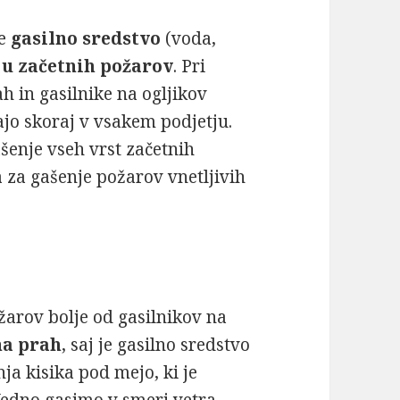
je
gasilno sredstvo
(voda,
ju začetnih požarov
. Pri
h in gasilnike na ogljikov
jajo skoraj v vsakem podjetju.
šenje vseh vrst začetnih
 za gašenje požarov vnetljivih
žarov bolje od gasilnikov na
na prah
, saj je gasilno sredstvo
ja kisika pod mejo, ki je