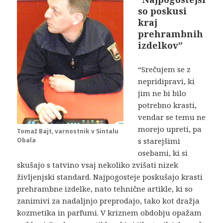
so poskusi
kraj
prehrambnih
izdelkov”
“Srečujem se z
nepridipravi, ki
jim ne bi bilo
potrebno krasti,
vendar se temu ne
morejo upreti, pa
Tomaž Bajt, varnostnik v Sintalu
s starejšimi
Obala
osebami, ki si
skušajo s tatvino vsaj nekoliko zvišati nizek
življenjski standard. Najpogosteje poskušajo krasti
prehrambne izdelke, nato tehnične artikle, ki so
zanimivi za nadaljnjo preprodajo, tako kot dražja
kozmetika in parfumi. V kriznem obdobju opažam