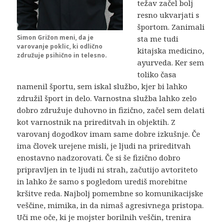
težav začel bolj
resno ukvarjati s
športom. Zanimali
Simon Grižon meni, da je
sta me tudi
varovanje poklic, ki odlično
kitajska medicino,
združuje psihično in telesno.
ayurveda. Ker sem
toliko časa
namenil športu, sem iskal službo, kjer bi lahko
združil šport in delo. Varnostna služba lahko zelo
dobro združuje duhovno in fizično, začel sem delati
kot varnostnik na prireditvah in objektih. Z
varovanj dogodkov imam same dobre izkušnje. Če
ima človek urejene misli, je ljudi na prireditvah
enostavno nadzorovati. Če si še fizično dobro
pripravljen in te ljudi ni strah, začutijo avtoriteto
in lahko že samo s pogledom urediš morebitne
kršitve reda. Najbolj pomembne so komunikacijske
veščine, mimika, in da nimaš agresivnega pristopa.
Uči me oče, ki je mojster borilnih veščin, trenira