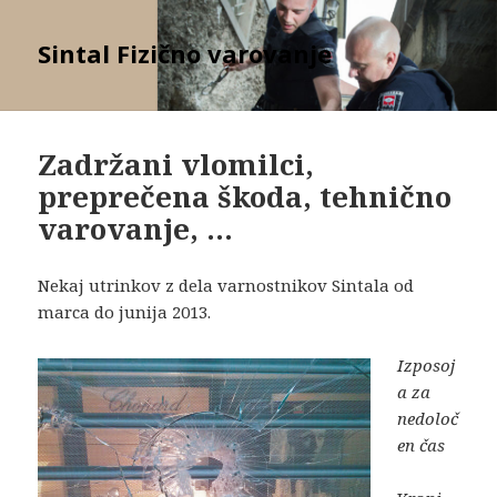
Sintal Fizično varovanje
Zadržani vlomilci,
preprečena škoda, tehnično
varovanje, …
Nekaj utrinkov z dela varnostnikov Sintala od
marca do junija 2013.
Izposoj
a za
nedoloč
en čas