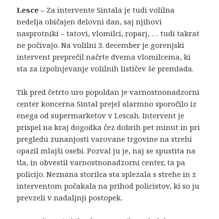
Lesce –
Za intervente Sintala je tudi volilna
nedelja običajen delovni dan, saj njihovi
nasprotniki – tatovi, vlomilci, roparj, … tudi takrat
ne počivajo. Na volilni 3. december je gorenjski
intervent preprečil načrte dvema vlomilcema, ki
sta za izpolnjevanje volilnih lističev še premlada.
Tik pred četrto uro popoldan je varnostnonadzorni
center koncerna Sintal prejel alarmno sporočilo iz
enega od supermarketov v Lescah. Intervent je
prispel na kraj dogodka čez dobrih pet minut in pri
pregledu zunanjosti varovane trgovine na strehi
opazil mlajši osebi. Pozval ju je, naj se spustita na
tla, in obvestil varnostnonadzorni center, ta pa
policijo. Neznana storilca sta splezala s strehe in z
interventom počakala na prihod policistov, ki so ju
prevzeli v nadaljnji postopek.