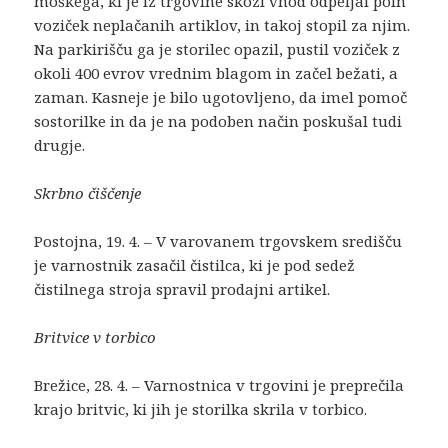
moškega, ki je iz trgovine skozi vhod odpeljal poln
voziček neplačanih artiklov, in takoj stopil za njim.
Na parkirišču ga je storilec opazil, pustil voziček z
okoli 400 evrov vrednim blagom in začel bežati, a
zaman. Kasneje je bilo ugotovljeno, da imel pomoč
sostorilke in da je na podoben način poskušal tudi
drugje.
Skrbno čiščenje
Postojna, 19. 4. – V varovanem trgovskem središču
je varnostnik zasačil čistilca, ki je pod sedež
čistilnega stroja spravil prodajni artikel.
Britvice v torbico
Brežice, 28. 4. – Varnostnica v trgovini je preprečila
krajo britvic, ki jih je storilka skrila v torbico.