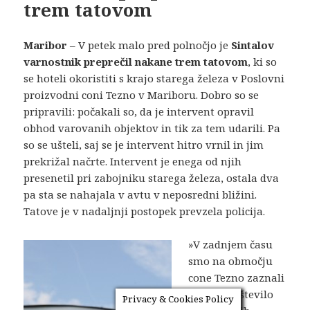
trem tatovom
Maribor
– V petek malo pred polnočjo je
Sintalov
varnostnik preprečil nakane trem tatovom
, ki so
se hoteli okoristiti s krajo starega železa
v Poslovni
proizvodni coni Tezno v Mariboru
. Dobro so se
pripravili: počakali so, da je intervent opravil
obhod varovanih objektov in tik za tem udarili. Pa
so se ušteli, saj se je intervent hitro vrnil in jim
prekrižal načrte. Intervent je enega od njih
presenetil pri zabojniku starega železa, ostala dva
pa sta se nahajala v avtu v neposredni bližini.
Tatove je v nadaljnji postopek prevzela policija.
»V zadnjem času
smo na območju
cone Tezno zaznali
povečano število
Privacy & Cookies Policy