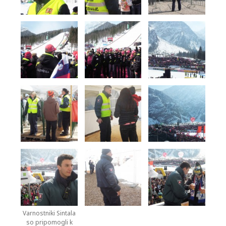
Varnostniki Sintala
so pripomogli k