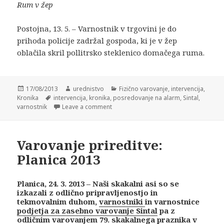
Rum v žep
Postojna, 13. 5. – Varnostnik v trgovini je do
prihoda policije zadržal gospoda, ki je v žep
oblačila skril pollitrsko steklenico domačega ruma.
Posted
17/08/2013
Author
urednistvo
Categories
Fizično varovanje
,
intervencija
,
Kronika
on
Tags
intervencija
,
kronika
,
posredovanje na alarm
,
Sintal
,
varnostnik
Leave a comment
Varovanje prireditve:
Planica 2013
Planica, 24. 3. 2013 – Naši skakalni asi so se
izkazali z odlično pripravljenostjo in
tekmovalnim duhom,
varnostniki
in varnostnice
podjetja za zasebno varovanje
Sintal
pa z
odličnim varovanjem 79. skakalnega praznika v