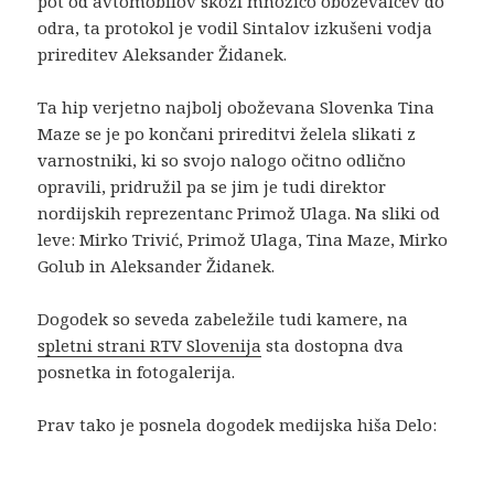
pot od avtomobilov skozi množico oboževalcev do
odra, ta protokol je vodil Sintalov izkušeni vodja
prireditev Aleksander Židanek.
Ta hip verjetno najbolj oboževana Slovenka Tina
Maze se je po končani prireditvi želela slikati z
varnostniki, ki so svojo nalogo očitno odlično
opravili, pridružil pa se jim je tudi direktor
nordijskih reprezentanc Primož Ulaga. Na sliki od
leve: Mirko Trivić, Primož Ulaga, Tina Maze, Mirko
Golub in Aleksander Židanek.
Dogodek so seveda zabeležile tudi kamere, na
spletni strani RTV Slovenija
sta dostopna dva
posnetka in fotogalerija.
Prav tako je posnela dogodek medijska hiša Delo: