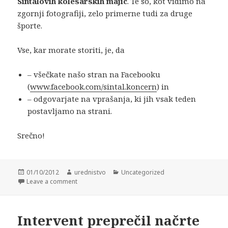
Sintalovih kolesarskih majic
. Te so, kot vidimo na
zgornji fotografiji, zelo primerne tudi za druge
športe.
Vse, kar morate storiti, je, da
– všečkate našo stran na Facebooku
(
www.facebook.com/sintal.koncern
) in
– odgovarjate na vprašanja, ki jih vsak teden
postavljamo na strani.
Srečno!
Posted
01/10/2012
Author
urednistvo
Categories
Uncategorized
on
Leave a comment
Intervent preprečil načrte