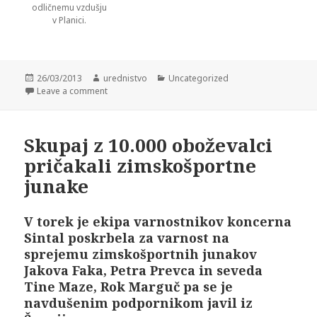
odličnemu vzdušju
v Planici.
Posted
26/03/2013
Author
urednistvo
Categories
Uncategorized
on
Leave a comment
Skupaj z 10.000 oboževalci
pričakali zimskošportne
junake
V torek je ekipa varnostnikov koncerna
Sintal poskrbela za varnost na
sprejemu zimskošportnih junakov
Jakova Faka, Petra Prevca in seveda
Tine Maze, Rok Marguč pa se je
navdušenim podpornikom javil iz