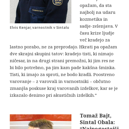
opažam, da sta
najbolj na udaru
kozmetika in
sadje-zelenjava. V
Elvis Kenjar, varnostnik v Sintalu
času krize ljudje
več kradejo za
lastno porabo, ne za preprodajo. Hkrati pa opažam
dve skrajni skupini tatov: kradejo tisti, ki nimajo
ničesar, in na drugi strani premožni, ki jim res ne
bi bilo potrebno, pa jim kam pade kakšna šminka.
Tisti, ki imajo za sproti, ne bodo kradli. Poostreno
varovanje – z varovali in varnostniki – občutno
zmanjša poskuse kraj varovanih izdelkov, kar se je
izkazalo denimo pri akustičnih izdelkih.”
Tomaž Bajt,
Sintal Obala:
“Najpogostejši