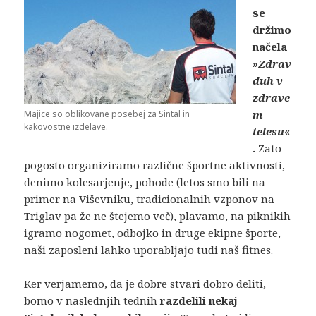
se
držimo
načela
»
Zdrav
duh v
zdrave
m
Majice so oblikovane posebej za Sintal in
kakovostne izdelave.
telesu
«
.
Zato
pogosto organiziramo različne športne aktivnosti,
denimo kolesarjenje, pohode (letos smo bili na
primer na Viševniku, tradicionalnih vzponov na
Triglav pa že ne štejemo več), plavamo, na piknikih
igramo nogomet, odbojko in druge ekipne športe,
naši zaposleni lahko uporabljajo tudi naš fitnes.
Ker verjamemo, da je dobre stvari dobro deliti,
bomo v naslednjih tednih
razdelili nekaj