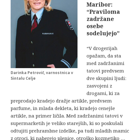
Maribor:
“Praviloma
zadržane
osebe
sodelujejo”
“V drogerijah
opažam, da sta
med zadržanimi
tatovi predvsem
Darinka Petrovič, varnostnica v
dve skupini ljudi:
Sintalu Celje
zasvojeni z
drogami, ki za
preprodajo kradejo dražje artikle, predvsem
parfume, in mlada dekleta, ki kradejo cenejše
artikle, na primer ličila. Med zadržanimi tatovi v
supermarketih je veliko starejših, ki so poskušali
odtujiti prehrambne izdelke, pa tudi mladih mamic
z otroci, ki naberejo plenice, otroško kozmetiko …