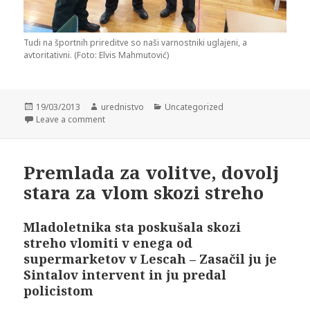
Tudi na športnih prireditve so naši varnostniki uglajeni, a
avtoritativni. (Foto: Elvis Mahmutović)
Posted
19/03/2013
Author
urednistvo
Categories
Uncategorized
on
Leave a comment
Premlada za volitve, dovolj
stara za vlom skozi streho
Mladoletnika sta poskušala skozi
streho vlomiti v enega od
supermarketov v Lescah – Zasačil ju je
Sintalov intervent in ju predal
policistom