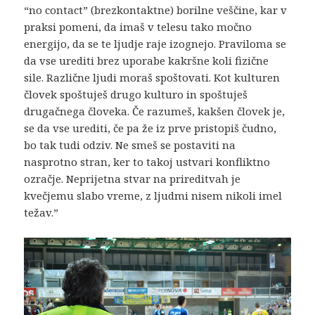
“no contact” (brezkontaktne) borilne veščine, kar v
praksi pomeni, da imaš v telesu tako močno
energijo, da se te ljudje raje izognejo. Praviloma se
da vse urediti brez uporabe kakršne koli fizične
sile. Različne ljudi moraš spoštovati. Kot kulturen
človek spoštuješ drugo kulturo in spoštuješ
drugačnega človeka. Če razumeš, kakšen človek je,
se da vse urediti, če pa že iz prve pristopiš čudno,
bo tak tudi odziv. Ne smeš se postaviti na
nasprotno stran, ker to takoj ustvari konfliktno
ozračje. Neprijetna stvar na prireditvah je
kvečjemu slabo vreme, z ljudmi nisem nikoli imel
težav.”