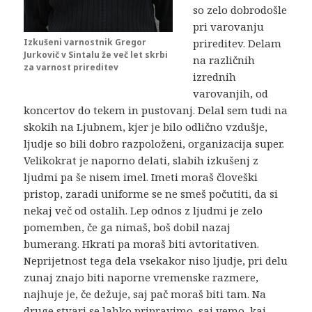
so zelo dobrodošle
pri varovanju
prireditev. Delam
Izkušeni varnostnik Gregor
Jurkovič v Sintalu že več let skrbi
na različnih
za varnost prireditev
izrednih
varovanjih, od
koncertov do tekem in pustovanj. Delal sem tudi na
skokih na Ljubnem, kjer je bilo odlično vzdušje,
ljudje so bili dobro razpoloženi, organizacija super.
Velikokrat je naporno delati, slabih izkušenj z
ljudmi pa še nisem imel. Imeti moraš človeški
pristop, zaradi uniforme se ne smeš počutiti, da si
nekaj več od ostalih. Lep odnos z ljudmi je zelo
pomemben, če ga nimaš, boš dobil nazaj
bumerang. Hkrati pa moraš biti avtoritativen.
Neprijetnost tega dela vsekakor niso ljudje, pri delu
zunaj znajo biti naporne vremenske razmere,
najhuje je, če dežuje, saj pač moraš biti tam. Na
druge stvari se lahko pripravimo, saj vemo, kaj