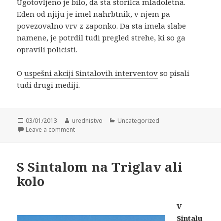
Ugotovljeno je bilo, da sta storilca mladoletna.
Eden od njiju je imel nahrbtnik, v njem pa
povezovalno vrv z zaponko. Da sta imela slabe
namene, je potrdil tudi pregled strehe, ki so ga
opravili policisti.
O
uspešni akciji Sintalovih interventov
so pisali
tudi drugi mediji.
Posted
03/01/2013
Author
urednistvo
Categories
Uncategorized
on
Leave a comment
S Sintalom na Triglav ali
kolo
V
Sintalu