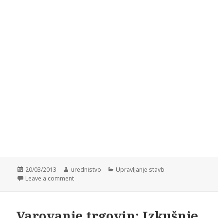
Posted
20/03/2013
Author
urednistvo
Categories
Upravljanje stavb
on
Leave a comment
Varovanje trgovin: Izkušnje