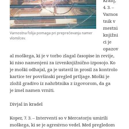
Kranj,
4. 3. –
Varnos
tnik v
mestni
Varnostna folija pomaga pri preprečevanju namer
knjižni
vlomilcev.
ci je
opazov
al moškega, ki je v torbo zlagal časopise in revije,
ki niso namenjeni za izvenknjižnično izposojo. Ko
je moški odhajal, ga je ustavil in prosil za kontrolo
kartice ter površinski pregled prtljage. Moški je
zložil gradivo iz nahrbtnika z izgovorom, da ga
je imel namen vrniti.
Divjal in kradel
Koper, 7. 3. – Interventi so v Mercatorju umirili
moškega, ki se je agresivno vedel. Med pregledom