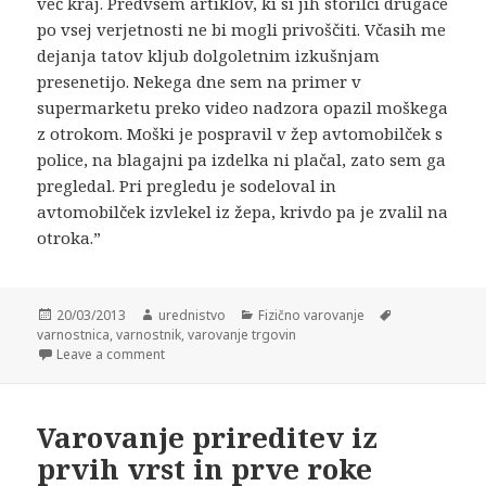
več kraj. Predvsem artiklov, ki si jih storilci drugače
po vsej verjetnosti ne bi mogli privoščiti. Včasih me
dejanja tatov kljub dolgoletnim izkušnjam
presenetijo. Nekega dne sem na primer v
supermarketu preko video nadzora opazil moškega
z otrokom. Moški je pospravil v žep avtomobilček s
police, na blagajni pa izdelka ni plačal, zato sem ga
pregledal. Pri pregledu je sodeloval in
avtomobilček izvlekel iz žepa, krivdo pa je zvalil na
otroka.”
Posted
20/03/2013
Author
urednistvo
Categories
Fizično varovanje
Tags
varnostnica
on
,
varnostnik
,
varovanje trgovin
Leave a comment
Varovanje prireditev iz
prvih vrst in prve roke