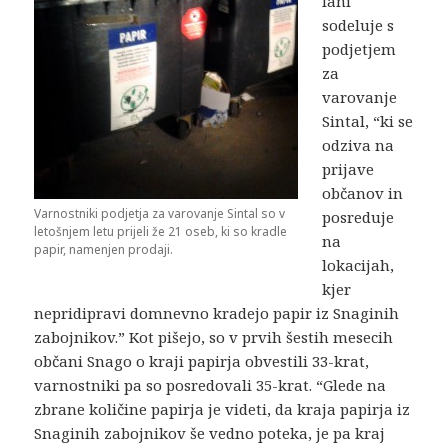
lani
sodeluje s
podjetjem
za
varovanje
Sintal, “ki se
odziva na
prijave
občanov in
Varnostniki podjetja za varovanje Sintal so v
posreduje
letošnjem letu prijeli že 21 oseb, ki so kradle
na
papir, namenjen prodaji.
lokacijah,
kjer
nepridipravi domnevno kradejo papir iz Snaginih
zabojnikov.” Kot pišejo, so v prvih šestih mesecih
občani Snago o kraji papirja obvestili 33-krat,
varnostniki pa so posredovali 35-krat. “Glede na
zbrane količine papirja je videti, da kraja papirja iz
Snaginih zabojnikov še vedno poteka, je pa kraj