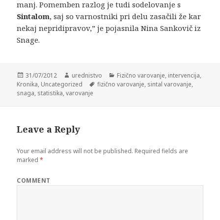
manj. Pomemben razlog je tudi sodelovanje s
Sintalom
, saj so varnostniki pri delu zasačili že kar
nekaj nepridipravov,” je pojasnila Nina Sankovič iz
Snage.
Posted
31/07/2012
Author
urednistvo
Categories
Fizično varovanje
,
intervencija
,
Kronika
on
,
Uncategorized
Tags
fizično varovanje
,
sintal varovanje
,
snaga
,
statistika
,
varovanje
Leave a Reply
Your email address will not be published.
Required fields are
marked
*
COMMENT