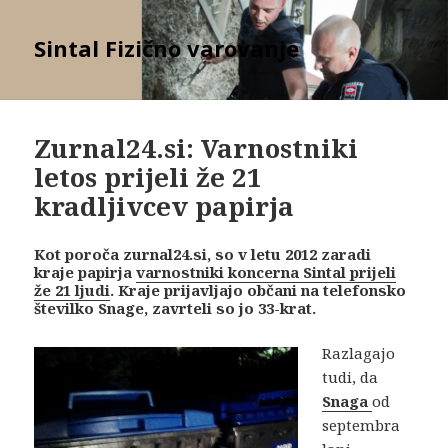
Sintal Fizično varovanje
Zurnal24.si: Varnostniki
letos prijeli že 21
kradljivcev papirja
Kot poroča zurnal24.si, so v letu 2012 zaradi
kraje papirja
varnostniki koncerna Sintal prijeli
že 21 ljud
i
. Kraje prijavljajo občani na telefonsko
številko Snage, zavrteli so jo 33-krat.
Razlagajo
tudi, da
Snaga
od
septembra