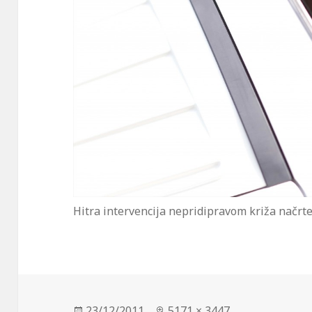
Hitra intervencija nepridipravom križa načrte
Posted
23/12/2011
Full
5171 × 3447